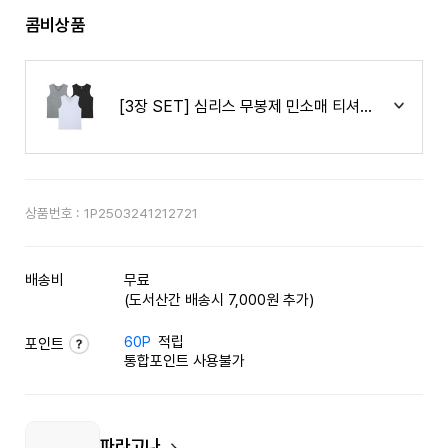
콤비상품
[3장 SET] 심리스 무봉제 민소매 티셔츠 N24S00
상품번호 :
1P2503241212721
배송비
무료
(도서산간 배송시 7,000원 추가)
60P
적립
포인트
통합포인트 사용불가
파라고나