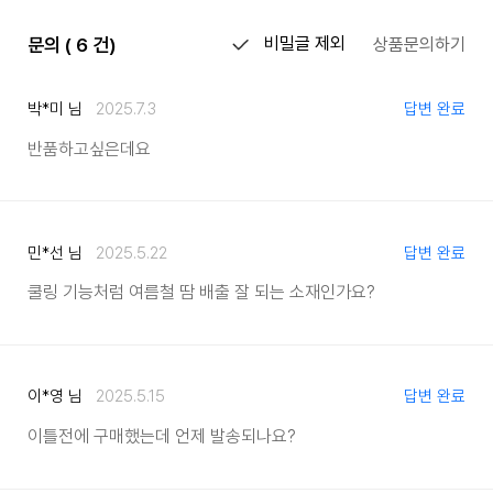
문의 ( 6 건)
비밀글 제외
상품문의하기
박*미 님
2025.7.3
답변 완료
반품하고싶은데요
민*선 님
2025.5.22
답변 완료
쿨링 기능처럼 여름철 땀 배출 잘 되는 소재인가요?
이*영 님
2025.5.15
답변 완료
이틀전에 구매했는데 언제 발송되나요?