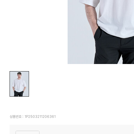
상품번호 :
1P2503211206361