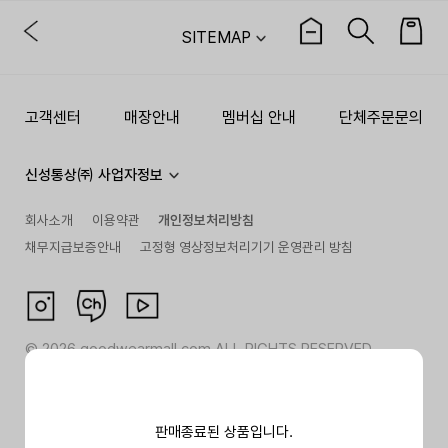
SITEMAP
고객센터
매장안내
멤버십 안내
단체주문문의
신성통상㈜ 사업자정보
회사소개
이용약관
개인정보처리방침
채무지급보증안내
고정형 영상정보처리기기 운영관리 방침
©
2026
goodwearmall.com ALL RIGHTS RESERVED
판매종료된 상품입니다.