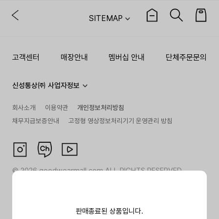
SITEMAP
고객센터
매장안내
멤버십 안내
단체주문문의
신성통상㈜ 사업자정보
회사소개
이용약관
개인정보처리방침
채무지급보증안내
고정형 영상정보처리기기 운영관리 방침
©
2026
goodwearmall.com ALL RIGHTS RESERVED
판매종료된 상품입니다.