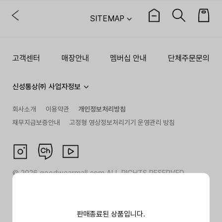
SITEMAP
고객센터
매장안내
멤버십 안내
단체주문문의
신성통상㈜ 사업자정보
회사소개
이용약관
개인정보처리방침
채무지급보증안내
고정형 영상정보처리기기 운영관리 방침
©
2026
goodwearmall.com ALL RIGHTS RESERVED
판매종료된 상품입니다.