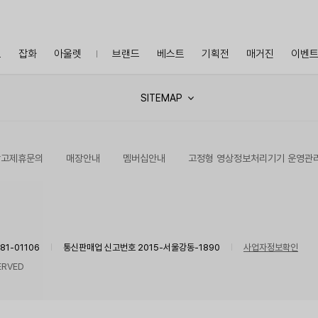
프
잡화
아울렛
브랜드
베스트
기획전
매거진
이벤
SITEMAP
광고제휴문의
매장안내
멤버십안내
고정형 영상정보처리기기 운영관
1-01106
통신판매업 신고번호 2015-서울강동-1890
사업자정보확인
ERVED