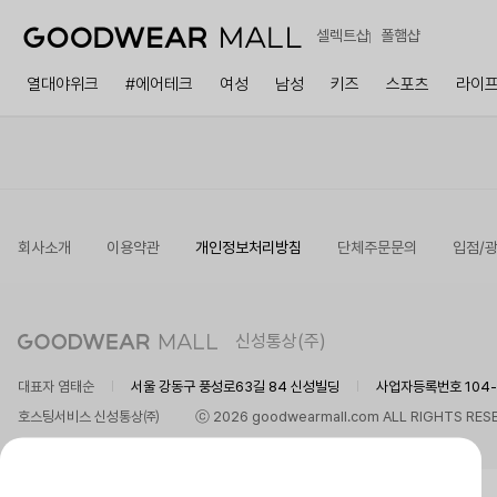
셀렉트샵
폴햄샵
열대야위크
#에어테크
여성
남성
키즈
스포츠
라이
회사소개
이용약관
개인정보처리방침
단체주문문의
입점/
신성통상(주)
대표자 염태순
서울 강동구 풍성로63길 84 신성빌딩
사업자등록번호 104-8
호스팅서비스 신성통상㈜
ⓒ 2026 goodwearmall.com ALL RIGHTS RES