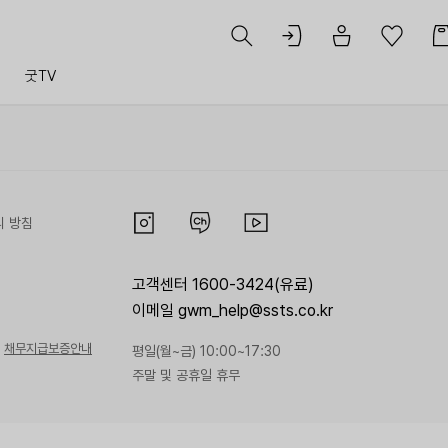
트
굿TV
리 방침
고객센터 1600-3424(유료)
이메일 gwm_help@ssts.co.kr
채무지급보증안내
평일(월~금) 10:00~17:30
주말 및 공휴일 휴무