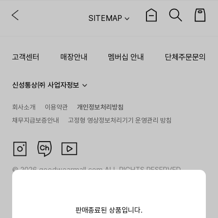
SITEMAP
고객센터
매장안내
멤버십 안내
단체주문문의
신성통상㈜ 사업자정보
회사소개
이용약관
개인정보처리방침
채무지급보증안내
고정형 영상정보처리기기 운영관리 방침
©
2026
goodwearmall.com ALL RIGHTS RESERVED
판매종료된 상품입니다.