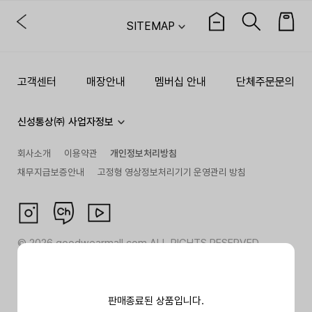
SITEMAP
고객센터
매장안내
멤버십 안내
단체주문문의
신성통상㈜ 사업자정보
회사소개
이용약관
개인정보처리방침
채무지급보증안내
고정형 영상정보처리기기 운영관리 방침
©
2026
goodwearmall.com ALL RIGHTS RESERVED
판매종료된 상품입니다.