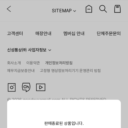
SITEMAP
고객센터
매장안내
멤버십 안내
단체주문문의
신성통상㈜ 사업자정보
회사소개
이용약관
개인정보처리방침
채무지급보증안내
고정형 영상정보처리기기 운영관리 방침
©
2026
goodwearmall.com ALL RIGHTS RESERVED
판매종료된 상품입니다.