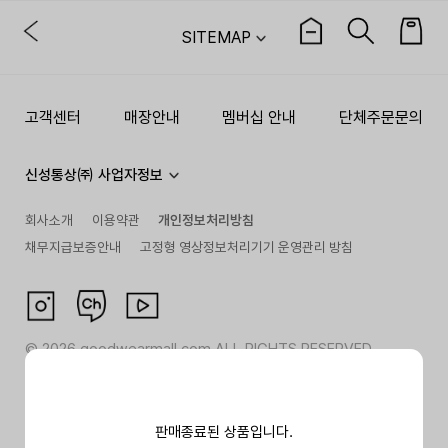
SITEMAP
고객센터
매장안내
멤버십 안내
단체주문문의
신성통상㈜ 사업자정보
회사소개
이용약관
개인정보처리방침
채무지급보증안내
고정형 영상정보처리기기 운영관리 방침
©
2026
goodwearmall.com ALL RIGHTS RESERVED
판매종료된 상품입니다.