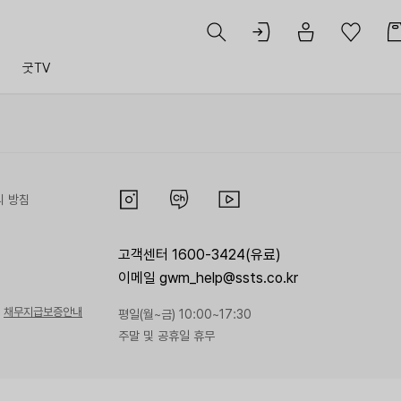
트
굿TV
리 방침
고객센터 1600-3424(유료)
이메일 gwm_help@ssts.co.kr
채무지급보증안내
평일(월~금) 10:00~17:30
주말 및 공휴일 휴무