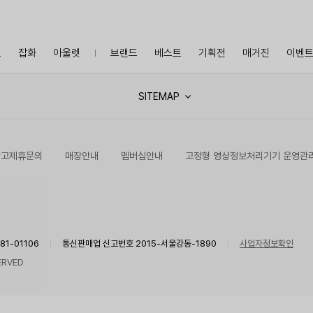
프
잡화
아울렛
브랜드
베스트
기획전
매거진
이벤
SITEMAP
광고제휴문의
매장안내
멤버십안내
고정형 영상정보처리기기 운영관
1-01106
통신판매업 신고번호 2015-서울강동-1890
사업자정보확인
ERVED