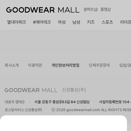
셀렉트샵
폴햄샵
열대야위크
#에어테크
여성
남성
키즈
스포츠
라이
회사소개
이용약관
개인정보처리방침
단체주문문의
입점/
신성통상(주)
대표자 염태순
서울 강동구 풍성로63길 84 신성빌딩
사업자등록번호 104-8
호스팅서비스 신성통상㈜
ⓒ 2026 goodwearmall.com ALL RIGHTS RES