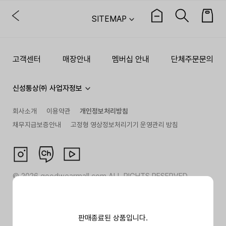
SITEMAP
고객센터
매장안내
멤버십 안내
단체주문문의
신성통상㈜ 사업자정보
회사소개
이용약관
개인정보처리방침
채무지급보증안내
고정형 영상정보처리기기 운영관리 방침
©
2026
goodwearmall.com ALL RIGHTS RESERVED
판매종료된 상품입니다.