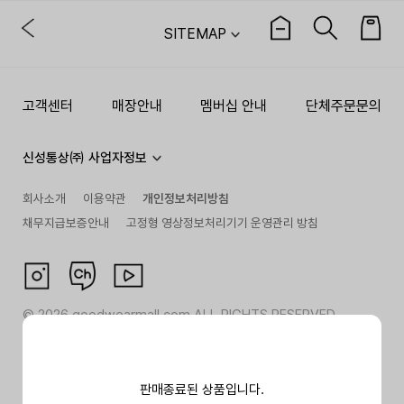
SITEMAP
고객센터
매장안내
멤버십 안내
단체주문문의
신성통상㈜ 사업자정보
회사소개
이용약관
개인정보처리방침
채무지급보증안내
고정형 영상정보처리기기 운영관리 방침
©
2026
goodwearmall.com ALL RIGHTS RESERVED
판매종료된 상품입니다.