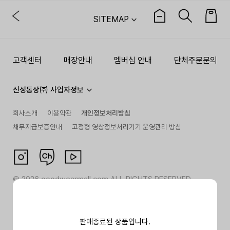
SITEMAP
고객센터
매장안내
멤버십 안내
단체주문문의
신성통상㈜ 사업자정보
회사소개
이용약관
개인정보처리방침
채무지급보증안내
고정형 영상정보처리기기 운영관리 방침
©
2026
goodwearmall.com ALL RIGHTS RESERVED
판매종료된 상품입니다.