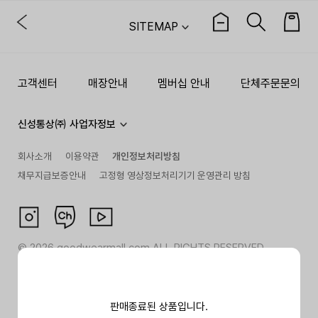
SITEMAP
고객센터
매장안내
멤버십 안내
단체주문문의
신성통상㈜ 사업자정보
회사소개
이용약관
개인정보처리방침
채무지급보증안내
고정형 영상정보처리기기 운영관리 방침
©
2026
goodwearmall.com ALL RIGHTS RESERVED
판매종료된 상품입니다.