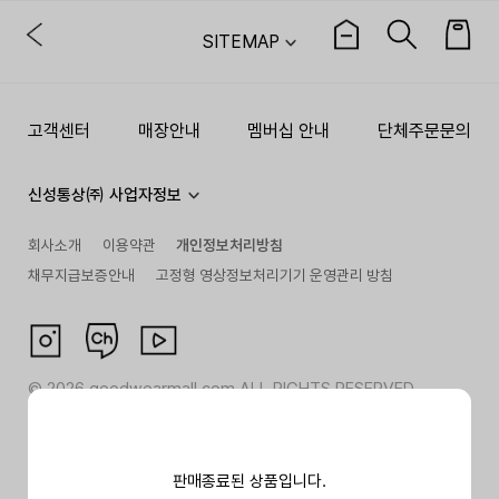
SITEMAP
고객센터
매장안내
멤버십 안내
단체주문문의
신성통상㈜ 사업자정보
회사소개
이용약관
개인정보처리방침
채무지급보증안내
고정형 영상정보처리기기 운영관리 방침
©
2026
goodwearmall.com ALL RIGHTS RESERVED
판매종료된 상품입니다.