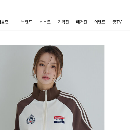
아울렛
브랜드
베스트
기획전
매거진
이벤트
굿TV