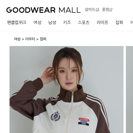
셀렉트샵
폴햄샵
팬클럽위크
여성
남성
키즈
스포츠
라이프
잡화
여성
아우터
점퍼