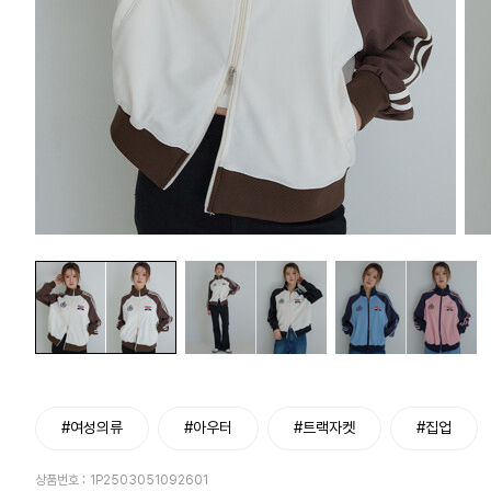
#여성의류
#아우터
#트랙자켓
#집업
상품번호 :
1P2503051092601