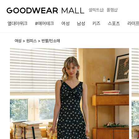
셀렉트샵
폴햄샵
열대야위크
#에어테크
여성
남성
키즈
스포츠
라이
여성
원피스
반팔/민소매