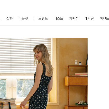
프
잡화
아울렛
브랜드
베스트
기획전
매거진
이벤