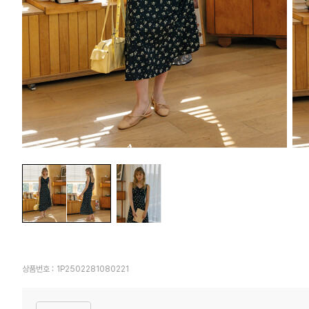
상품번호 :
1P2502281080221