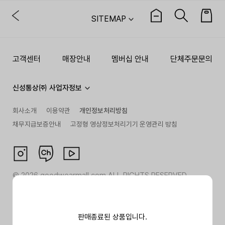
SITEMAP
고객센터
매장안내
멤버십 안내
단체주문문의
신성통상㈜ 사업자정보
회사소개
이용약관
개인정보처리방침
채무지급보증안내
고정형 영상정보처리기기 운영관리 방침
©
2026
goodwearmall.com ALL RIGHTS RESERVED
판매종료된 상품입니다.