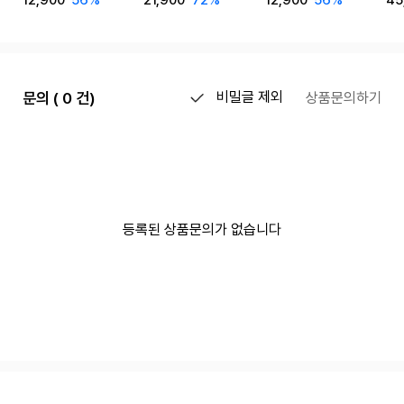
12,900
56%
21,900
72%
12,900
56%
45
only one
셋업
문의 ( 0 건)
비밀글 제외
상품문의하기
등록된 상품문의가 없습니다