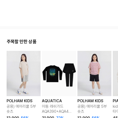
주목할 만한 상품
POLHAM KIDS
AQUATICA
POLHAM KIDS
PI
공용) 에어리쿨 5부
아동 래쉬가드
공용) 에어리쿨 5부
ki
숏츠
AQA390+AQA421
숏츠
타
반바지워터레깅스
맨