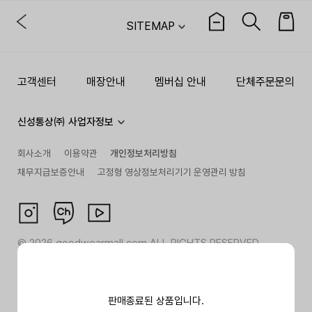
SITEMAP
고객센터
매장안내
멤버십 안내
단체주문문의
신성통상㈜ 사업자정보
회사소개
이용약관
개인정보처리방침
채무지급보증안내
고정형 영상정보처리기기 운영관리 방침
©
2026
goodwearmall.com ALL RIGHTS RESERVED
판매종료된 상품입니다.