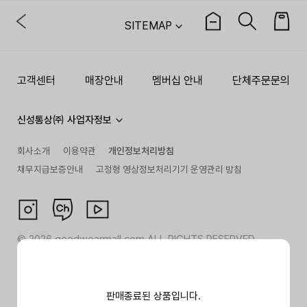
SITEMAP
고객센터
매장안내
멤버십 안내
단체주문문의
신성통상㈜ 사업자정보
회사소개
이용약관
개인정보처리방침
채무지급보증안내
고정형 영상정보처리기기 운영관리 방침
©
2026
goodwearmall.com ALL RIGHTS RESERVED
판매종료된 상품입니다.