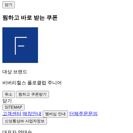
닫기
찜하고 바로 받는 쿠폰
대상 브랜드
비버리힐스 폴로클럽 주니어
취소
찜하고 쿠폰받기
닫기
SITEMAP
고객센터
매장안내
단체주문문의
멤버십 안내
신성통상㈜ 사업자정보
대표자 염태순