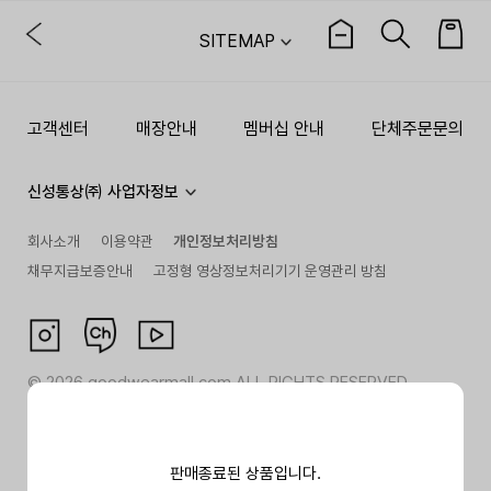
SITEMAP
고객센터
매장안내
멤버십 안내
단체주문문의
신성통상㈜ 사업자정보
회사소개
이용약관
개인정보처리방침
채무지급보증안내
고정형 영상정보처리기기 운영관리 방침
©
2026
goodwearmall.com ALL RIGHTS RESERVED
판매종료된 상품입니다.