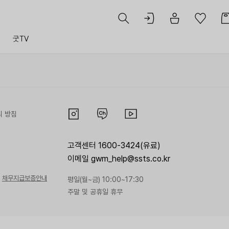
트
굿TV
리 방침
고객센터 1600-3424(유료)
이메일 gwm_help@ssts.co.kr
채무지급보증안내
평일(월~금) 10:00~17:30
주말 및 공휴일 휴무