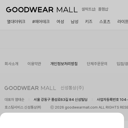
셀렉트샵
폴햄샵
열대야위크
#에어테크
여성
남성
키즈
스포츠
라이
회사소개
이용약관
개인정보처리방침
단체주문문의
입점/
신성통상(주)
대표자 염태순
서울 강동구 풍성로63길 84 신성빌딩
사업자등록번호 104-8
호스팅서비스 신성통상㈜
ⓒ 2026 goodwearmall.com ALL RIGHTS RES