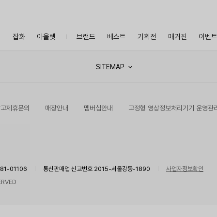
프
잡화
아울렛
브랜드
베스트
기획전
매거진
이벤
SITEMAP
광고제휴문의
매장안내
멤버십안내
고정형 영상정보처리기기 운영관
1-01106
통신판매업 신고번호 2015-서울강동-1890
사업자정보확인
ERVED