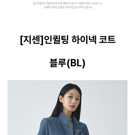
[지센]인퀼팅 하이넥 코트
블루(BL)