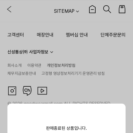
SITEMAP
고객센터
매장안내
멤버십 안내
단체주문문의
신성통상㈜ 사업자정보
회사소개
이용약관
개인정보처리방침
채무지급보증안내
고정형 영상정보처리기기 운영관리 방침
©
2026
goodwearmall.com ALL RIGHTS RESERVED
판매종료된 상품입니다.