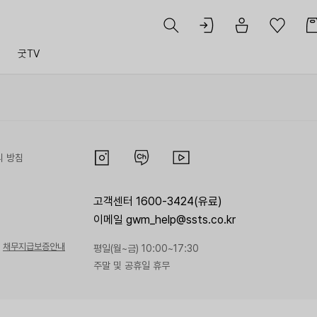
트
굿TV
리 방침
고객센터 1600-3424(유료)
이메일 gwm_help@ssts.co.kr
채무지급보증안내
평일(월~금) 10:00~17:30
주말 및 공휴일 휴무