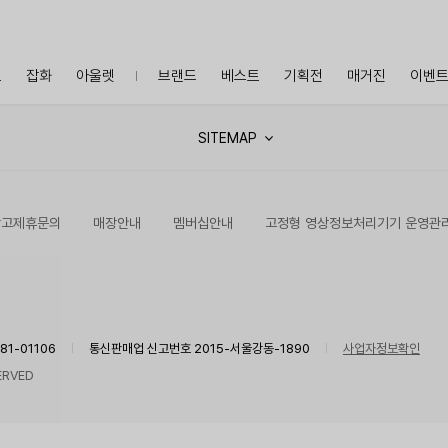
프
잡화
아울렛
브랜드
베스트
기획전
매거진
이벤
SITEMAP
광고제휴문의
매장안내
멤버십안내
고정형 영상정보처리기기 운영관
1-01106
통신판매업 신고번호 2015-서울강동-1890
사업자정보확인
ERVED