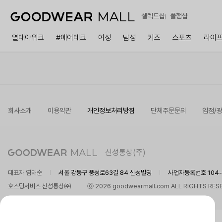
셀렉트샵
폴햄샵
열대야위크
#에어테크
여성
남성
키즈
스포츠
라이
회사소개
이용약관
개인정보처리방침
단체주문문의
입점/
신성통상(주)
대표자 염태순
서울 강동구 풍성로63길 84 신성빌딩
사업자등록번호 104-8
호스팅서비스 신성통상㈜
ⓒ 2026 goodwearmall.com ALL RIGHTS RES