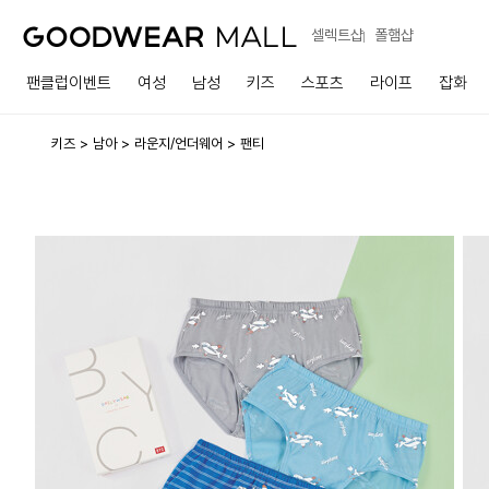
셀렉트샵
폴햄샵
팬클럽이벤트
여성
남성
키즈
스포츠
라이프
잡화
키즈
남아
라운지/언더웨어
팬티