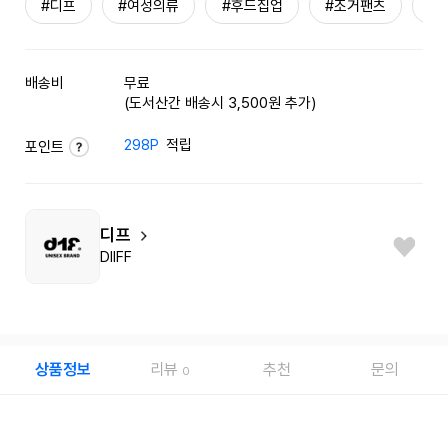
#디프
#여성의류
#후드집업
#조거팬츠
#
배송비
무료
(도서산간 배송시 3,500원 추가)
298P
적립
포인트
디프
DIIFF
상품정보
리뷰
추천
문의
0