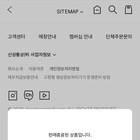
SITEMAP
고객센터
매장안내
멤버십 안내
단체주문문의
신성통상㈜ 사업자정보
회사소개
이용약관
개인정보처리방침
채무지급보증안내
고정형 영상정보처리기기 운영관리 방침
©
2026
goodwearmall.com ALL RIGHTS RESERVED
판매종료된 상품입니다.