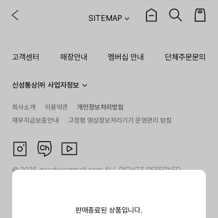
SITEMAP
고객센터
매장안내
멤버십 안내
단체주문문의
신성통상㈜ 사업자정보
회사소개
이용약관
개인정보처리방침
채무지급보증안내
고정형 영상정보처리기기 운영관리 방침
©
2026
goodwearmall.com ALL RIGHTS RESERVED
판매종료된 상품입니다.