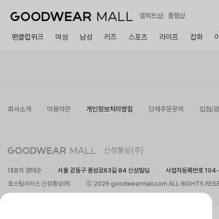
셀렉트샵
폴햄샵
팬클럽위크
여성
남성
키즈
스포츠
라이프
잡화
회사소개
이용약관
개인정보처리방침
단체주문문의
입점/
신성통상(주)
대표자 염태순
서울 강동구 풍성로63길 84 신성빌딩
사업자등록번호 104-8
호스팅서비스 신성통상㈜
ⓒ 2026 goodwearmall.com ALL RIGHTS RES