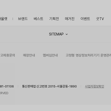
아울렛
브랜드
베스트
기획전
매거진
이벤트
굿TV
SITEMAP
광고제휴문의
매장안내
멤버십안내
고정형 영상정보처리기기 운영관
1-01106
통신판매업 신고번호 2015-서울강동-1890
사업자정보확인
ERVED