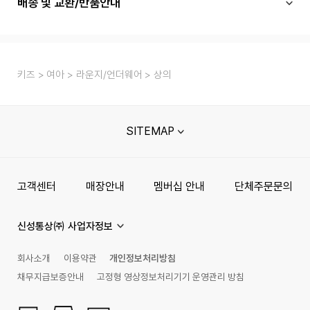
배송 및 교환/반품안내
키즈
여아
라운지/언더웨어
상의
SITEMAP
고객센터
매장안내
멤버십 안내
단체주문문의
신성통상㈜ 사업자정보
회사소개
이용약관
개인정보처리방침
채무지급보증안내
고정형 영상정보처리기기 운영관리 방침