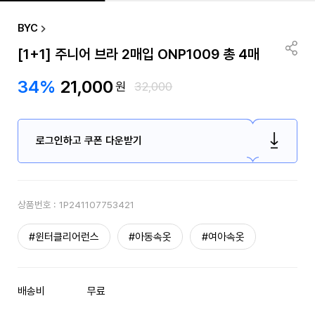
BYC
[1+1] 주니어 브라 2매입 ONP1009 총 4매
34%
21,000
원
32,000
로그인하고 쿠폰 다운받기
상품번호 :
1P241107753421
#윈터클리어런스
#아동속옷
#여아속옷
배송비
무료