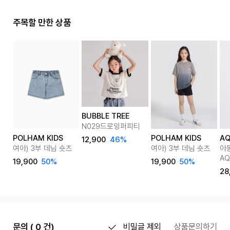
주목할 만한 상품
BUBBLE TREE
N029드로잉퍼피티
POLHAM KIDS
POLHAM KIDS
AQ
12,900
46%
여아) 3부 데님 숏츠
여아) 3부 데님 숏츠
아
AQ
19,900
50%
19,900
50%
스
28
문의 ( 0 건)
비밀글 제외
상품문의하기