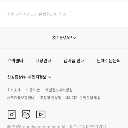
잡화
남성슈즈
운동화/스니커즈
SITEMAP
고객센터
매장안내
멤버십 안내
단체주문문의
신성통상㈜ 사업자정보
회사소개
이용약관
개인정보처리방침
채무지급보증안내
고정형 영상정보처리기기 운영관리 방침
©
2026
goodwearmall.com ALL RIGHTS RESERVED