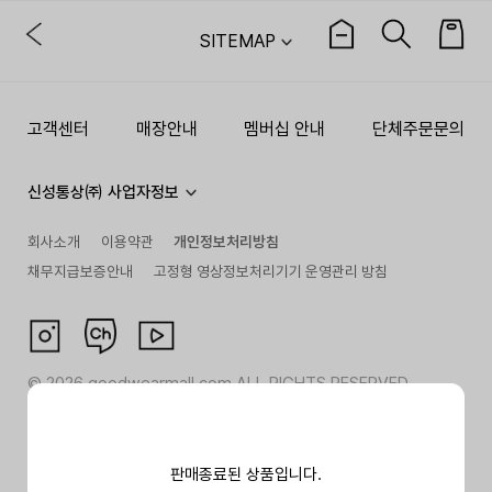
SITEMAP
고객센터
매장안내
멤버십 안내
단체주문문의
신성통상㈜ 사업자정보
회사소개
이용약관
개인정보처리방침
채무지급보증안내
고정형 영상정보처리기기 운영관리 방침
©
2026
goodwearmall.com ALL RIGHTS RESERVED
판매종료된 상품입니다.