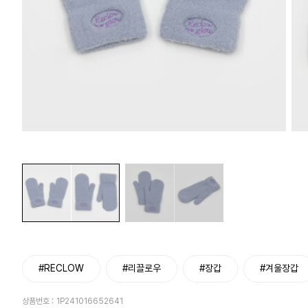
#RECLOW
#리끌로우
#장갑
#겨울장갑
상품번호 :
1P241016652641