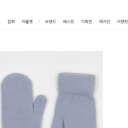
프
잡화
아울렛
브랜드
베스트
기획전
매거진
이벤