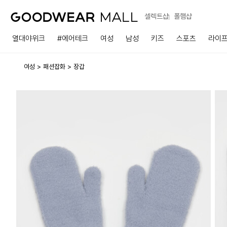
셀렉트샵
폴햄샵
열대야위크
#에어테크
여성
남성
키즈
스포츠
라이
여성
패션잡화
장갑