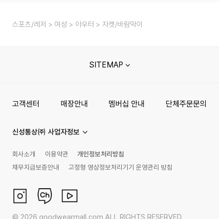
스포츠/레저
여성
아우터
자켓/바람막이
SITEMAP
고객센터
매장안내
멤버십 안내
단체주문문의
신성통상㈜ 사업자정보
회사소개
이용약관
개인정보처리방침
채무지급보증안내
고정형 영상정보처리기기 운영관리 방침
©
2026
goodwearmall.com ALL RIGHTS RESERVED