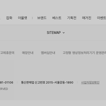
프
잡화
아울렛
브랜드
베스트
기획전
매거진
이벤
SITEMAP
광고제휴문의
매장안내
멤버십안내
고정형 영상정보처리기기 운영관
1-01106
통신판매업 신고번호 2015-서울강동-1890
사업자정보확인
ERVED