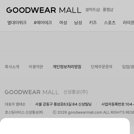
셀렉트샵
폴햄샵
열대야위크
#에어테크
여성
남성
키즈
스포츠
라이
회사소개
이용약관
개인정보처리방침
단체주문문의
입점/
신성통상(주)
대표자 염태순
서울 강동구 풍성로63길 84 신성빌딩
사업자등록번호 104-8
호스팅서비스 신성통상㈜
ⓒ 2026 goodwearmall.com ALL RIGHTS RES