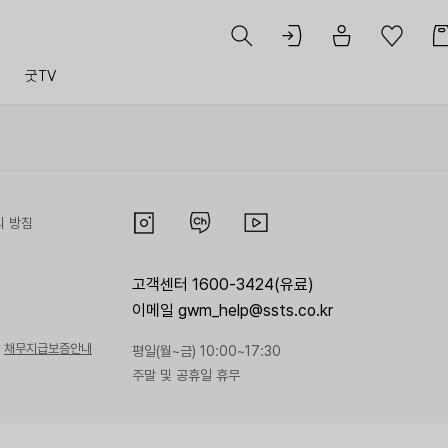
트
굿TV
리 방침
고객센터 1600-3424(유료)
이메일 gwm_help@ssts.co.kr
채무지급보증안내
평일(월~금) 10:00~17:30
주말 및 공휴일 휴무