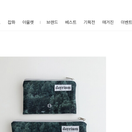
프
잡화
아울렛
브랜드
베스트
기획전
매거진
이벤