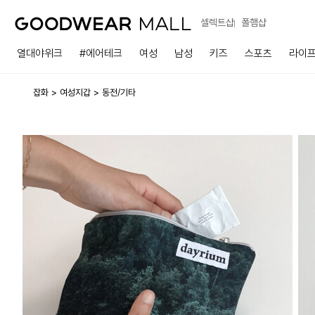
셀렉트샵
폴햄샵
열대야위크
#에어테크
여성
남성
키즈
스포츠
라이
잡화
여성지갑
동전/기타