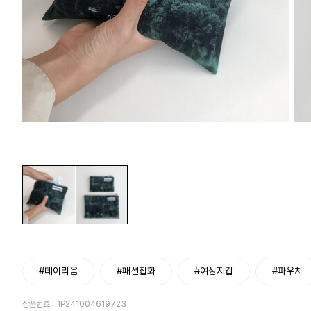
#데이리움
#패션잡화
#여성지갑
#파우치
상품번호 :
1P241004619723