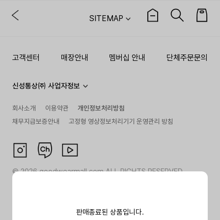
SITEMAP
고객센터
매장안내
멤버십 안내
단체주문문의
신성통상㈜ 사업자정보
회사소개
이용약관
개인정보처리방침
채무지급보증안내
고정형 영상정보처리기기 운영관리 방침
©
2026
goodwearmall.com ALL RIGHTS RESERVED
판매종료된 상품입니다.