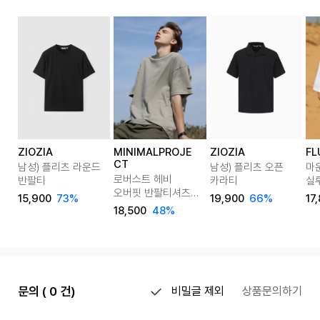
ZIOZIA
MINIMALPROJE
ZIOZIA
FL
CT
남성) 플리츠 라운드
남성) 플리츠 오픈
마
로버스트 헤비
반팔티
카라티
실
오버핏 반팔티셔츠
FS
15,900
73%
19,900
66%
17
MST127 8color
18,500
48%
문의 ( 0 건)
비밀글 제외
상품문의하기