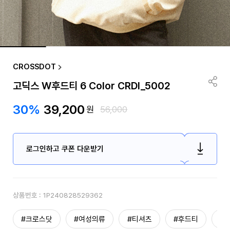
CROSSDOT
고딕스 W후드티 6 Color CRDI_5002
30%
39,200
원
56,000
로그인하고 쿠폰 다운받기
상품번호 :
1P240828529362
#크로스닷
#여성의류
#티셔츠
#후드티
#