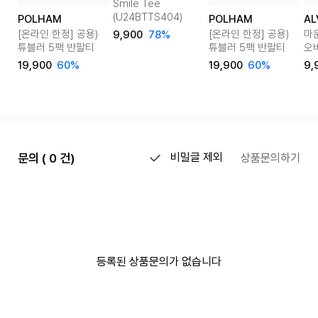
Smile Tee
(U24BTTS404)
POLHAM
POLHAM
AL
[온라인 한정] 공용)
[온라인 한정] 공용)
마
9,900
78%
튜블러 5팩 반팔티
튜블러 5팩 반팔티
오
4c
19,900
60%
19,900
60%
9,
문의 ( 0 건)
비밀글 제외
상품문의하기
등록된 상품문의가 없습니다