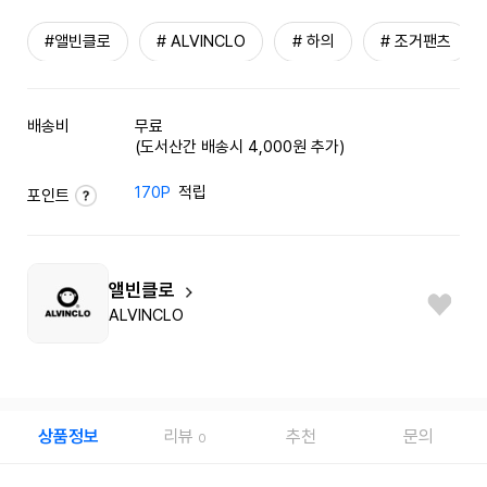
#앨빈클로
# ALVINCLO
# 하의
# 조거팬츠
배송비
무료
(도서산간 배송시 4,000원 추가)
170P
적립
포인트
앨빈클로
ALVINCLO
상품정보
리뷰
추천
문의
0