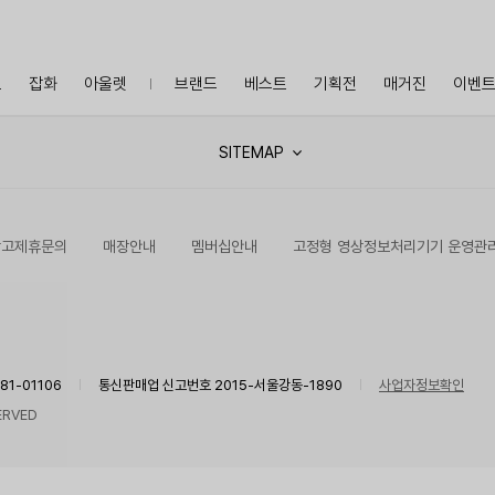
프
잡화
아울렛
브랜드
베스트
기획전
매거진
이벤
SITEMAP
광고제휴문의
매장안내
멤버십안내
고정형 영상정보처리기기 운영관
1-01106
통신판매업 신고번호 2015-서울강동-1890
사업자정보확인
ERVED