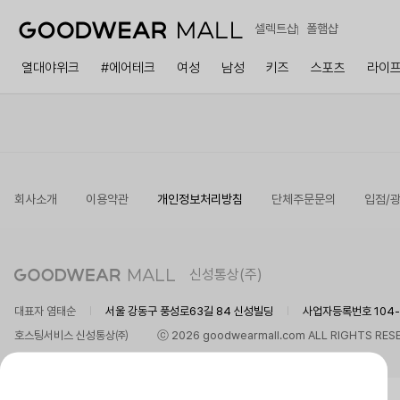
셀렉트샵
폴햄샵
열대야위크
#에어테크
여성
남성
키즈
스포츠
라이
회사소개
이용약관
개인정보처리방침
단체주문문의
입점/
신성통상(주)
대표자 염태순
서울 강동구 풍성로63길 84 신성빌딩
사업자등록번호 104-8
호스팅서비스 신성통상㈜
ⓒ 2026 goodwearmall.com ALL RIGHTS RES