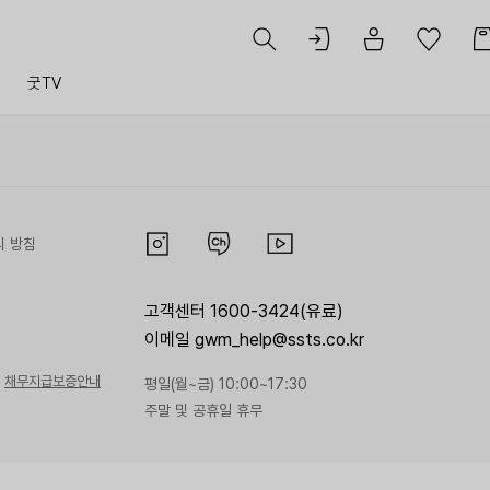
트
굿TV
리 방침
고객센터 1600-3424(유료)
이메일 gwm_help@ssts.co.kr
채무지급보증안내
평일(월~금) 10:00~17:30
주말 및 공휴일 휴무