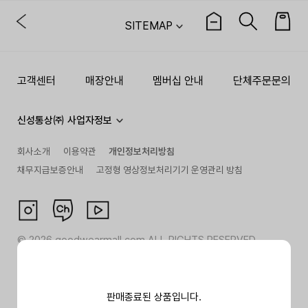
SITEMAP
고객센터
매장안내
멤버십 안내
단체주문문의
신성통상㈜ 사업자정보
회사소개
이용약관
개인정보처리방침
채무지급보증안내
고정형 영상정보처리기기 운영관리 방침
©
2026
goodwearmall.com ALL RIGHTS RESERVED
판매종료된 상품입니다.