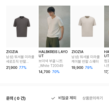
ZIOZIA
HALBKREIS LAYO
ZIOZIA
HA
UT
U
남성) 워셔블 미라쿨
남성) 워셔블 미라쿨
브이넥 부클 니트
컴
세로조직 반팔
케이블 반팔 스웨터
_White T20049
니트
카라티
21,900
77%
19,900
79%
T2
14,700
70%
17
문의 ( 0 건)
비밀글 제외
상품문의하기