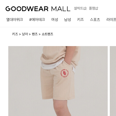
셀렉트샵
폴햄샵
열대야위크
#에어테크
여성
남성
키즈
스포츠
라이
키즈
남아
팬츠
쇼트팬츠