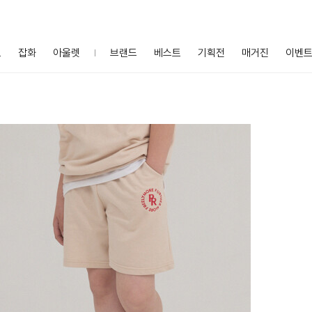
프
잡화
아울렛
브랜드
베스트
기획전
매거진
이벤