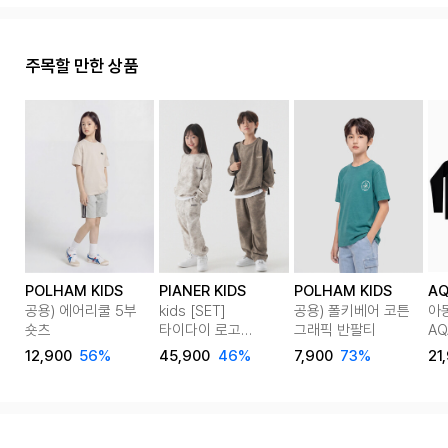
주목할 만한 상품
POLHAM KIDS
PIANER KIDS
POLHAM KIDS
AQ
공용) 에어리쿨 5부
kids [SET]
공용) 폴키베어 코튼
아
숏츠
타이다이 로고
그래픽 반팔티
AQ
맨투맨&스트링 팬츠
반
12,900
56%
45,900
46%
7,900
73%
21
셋업 2color
on