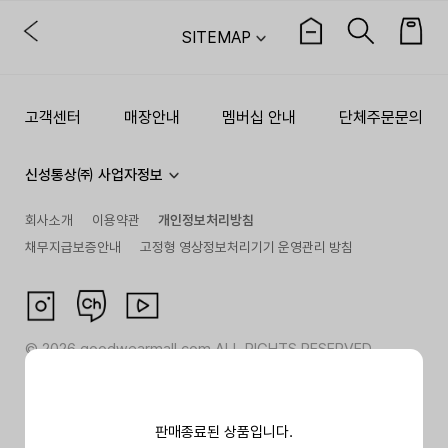
SITEMAP
고객센터
매장안내
멤버십 안내
단체주문문의
신성통상㈜ 사업자정보
회사소개
이용약관
개인정보처리방침
채무지급보증안내
고정형 영상정보처리기기 운영관리 방침
©
2026
goodwearmall.com ALL RIGHTS RESERVED
판매종료된 상품입니다.